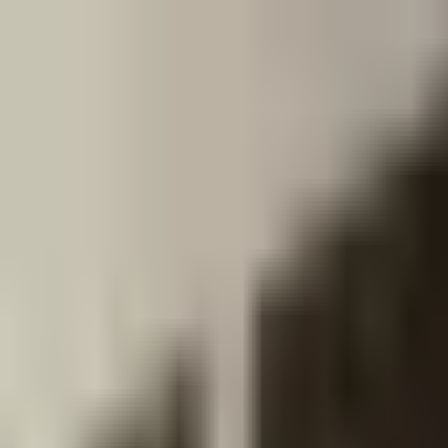
Robin
Tyonnel
Accompagnement
Programmes
Articles
Podcast
Ressources
À propos
Newsletter
Accompagnement
Programmes
Articles
Podcast
Ressources
À propos
Newsletter
4.9
/
+1000 personnes accompagnées
sans t'épuiser.
Je m'inscris